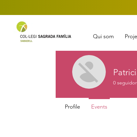
Qui som
Proj
Patric
0
seguidor
Profile
Events