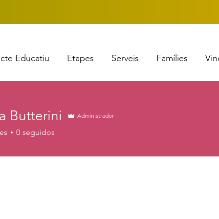
ecte Educatiu
Etapes
Serveis
Famílies
Vin
ia Butterini
Administrador
es
0
seguidos