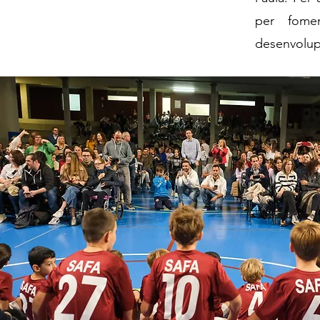
per fomen
desenvolup