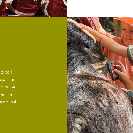
dica i
squin un
ència. A
tem la
 ambient