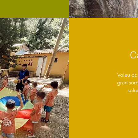
C
Voleu do
gran somr
solu