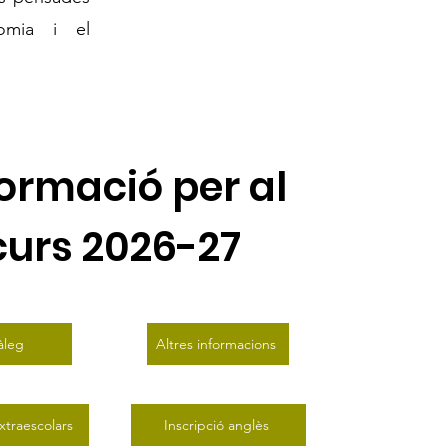
nomia i el
formació per al
curs 2026-27
àleg
Altres informacions
xtraescolars
Inscripció anglès