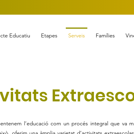
ecte Educatiu
Etapes
Serveis
Famílies
Vin
vitats Extraesc
, entenem l’educació com un procés integral que va m
 això, oferim una àmplia varietat d’activitats extraescol