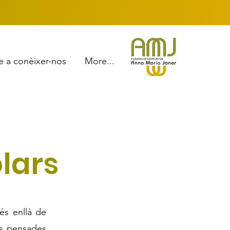
e a conèixer-nos
More...
olars
és enllà de
ars pensades