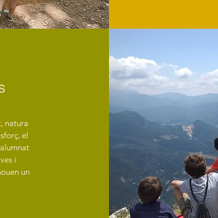
s
, natura
sforç, el
L’alumnat
ves i
omouen un