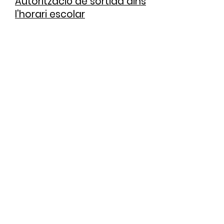
Autorització de sortida dins
l'horari escolar
4
Autorització de sortida al
migdia